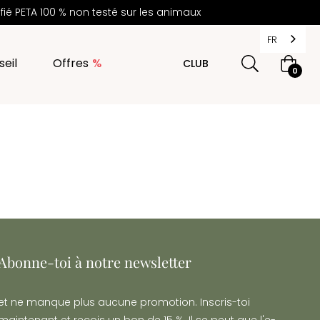
é PETA 100 % non testé sur les animaux
FR
eil
Offres
CLUB
Panier
0
d'achat
Abonne-toi à notre newsletter
et ne manque plus aucune promotion. Inscris-toi