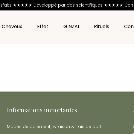
atisfaits ★★★★★
Développé par des scientifiques ★★★★★ Certifi
Cheveux
Effet
GINZAI
Rituels
Cons
Informations importantes
Modes de paiement, livraison & frais de port