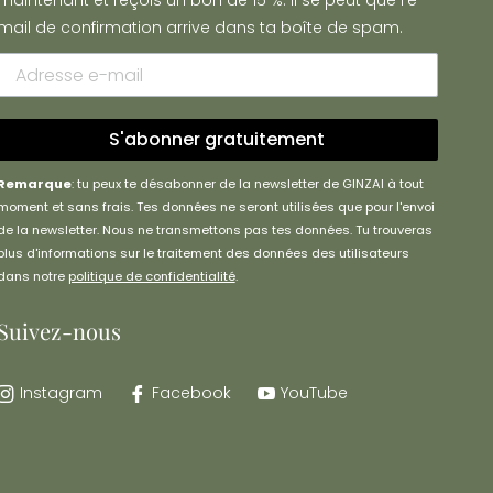
maintenant et reçois un bon de 15 %. Il se peut que l'e-
mail de confirmation arrive dans ta boîte de spam.
S'abonner gratuitement
Remarque
: tu peux te désabonner de la newsletter de GINZAI à tout
moment et sans frais. Tes données ne seront utilisées que pour l'envoi
de la newsletter. Nous ne transmettons pas tes données. Tu trouveras
plus d'informations sur le traitement des données des utilisateurs
dans notre
politique de confidentialité
.
Suivez-nous
Instagram
Facebook
YouTube