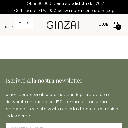
Oltre 60.000 clienti soddisfatti dal 2017
Certificato PETA: 100% senza sperimentazione sugli
animali
IT
CLUB
Carrell
0
della
spesa
Iscriviti alla nostra newsletter
e non perdetevi altre promozioni. Registratevi ora e
riceverete un buono del 15%. L'e-mail di conferma
potrebbe finire nella vostra casella di posta elettronica
indesiderata.