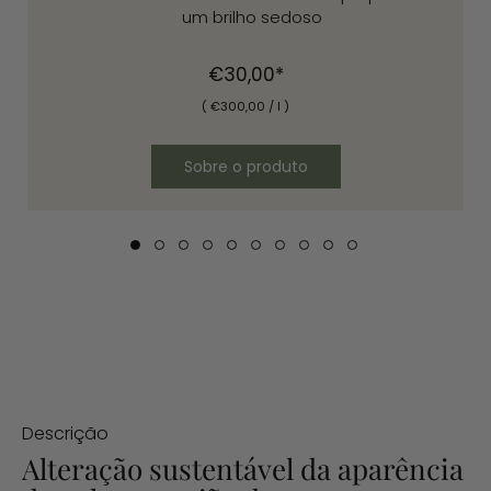
um brilho sedoso
Preço
€30,00*
normal
(
€300
,
00
/
l
)
Sobre o produto
Descrição
Alteração sustentável da aparência