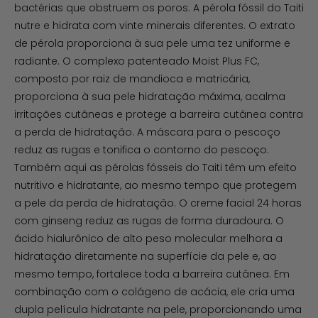
bactérias que obstruem os poros. A pérola fóssil do Taiti
nutre e hidrata com vinte minerais diferentes. O extrato
de pérola proporciona à sua pele uma tez uniforme e
radiante. O complexo patenteado Moist Plus FC,
composto por raiz de mandioca e matricária,
proporciona à sua pele hidratação máxima, acalma
irritações cutâneas e protege a barreira cutânea contra
a perda de hidratação. A máscara para o pescoço
reduz as rugas e tonifica o contorno do pescoço.
Também aqui as pérolas fósseis do Taiti têm um efeito
nutritivo e hidratante, ao mesmo tempo que protegem
a pele da perda de hidratação. O creme facial 24 horas
com ginseng reduz as rugas de forma duradoura. O
ácido hialurônico de alto peso molecular melhora a
hidratação diretamente na superfície da pele e, ao
mesmo tempo, fortalece toda a barreira cutânea. Em
combinação com o colágeno de acácia, ele cria uma
dupla película hidratante na pele, proporcionando uma