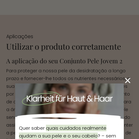
Aplicações
Utilizar o produto corretamente
A aplicação do seu Conjunto Pele Jovem 2
Para proteger a nossa pele da desidratação a longo
prazo e fornecer-lhe todos os nutrientes necessários, a
sua pele necessita de cuidados especiais duas vezes
por semana. Por isso, após a limpeza, utilize o conjunto
de cuidados faciais com três etapas de cuidados para
a área do rosto e pescoço. Em seguida, cuide da pele
sensível do rosto com o creme facial 24H, fortalecendo
assim a função de barreira natural da pele. Para manter
Quer saber
quais cuidados realmente
a pele firme sob os olhos e prevenir o aparecimento de
ajudam a sua pele e o seu cabelo
?
–
sem