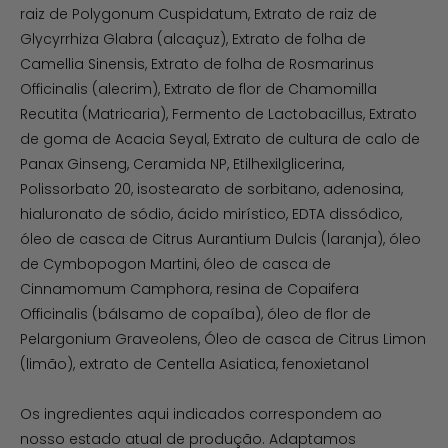
raiz de Polygonum Cuspidatum, Extrato de raiz de
Glycyrrhiza Glabra (alcaçuz), Extrato de folha de
Camellia Sinensis, Extrato de folha de Rosmarinus
Officinalis (alecrim), Extrato de flor de Chamomilla
Recutita (Matricaria), Fermento de Lactobacillus, Extrato
de goma de Acacia Seyal, Extrato de cultura de calo de
Panax Ginseng, Ceramida NP, Etilhexilglicerina,
Polissorbato 20, isostearato de sorbitano, adenosina,
hialuronato de sódio, ácido mirístico, EDTA dissódico,
óleo de casca de Citrus Aurantium Dulcis (laranja), óleo
de Cymbopogon Martini, óleo de casca de
Cinnamomum Camphora, resina de Copaifera
Officinalis (bálsamo de copaíba), óleo de flor de
Pelargonium Graveolens, Óleo de casca de Citrus Limon
(limão), extrato de Centella Asiatica, fenoxietanol
Os ingredientes aqui indicados correspondem ao
nosso estado atual de produção. Adaptamos