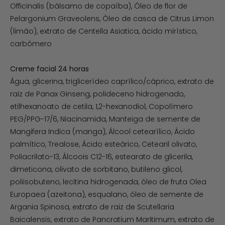
Officinalis (bálsamo de copaíba), Óleo de flor de
Pelargonium Graveolens, Óleo de casca de Citrus Limon
(limão), extrato de Centella Asiatica, ácido mirístico,
carbômero
Creme facial 24 horas
Água, glicerina, triglicerídeo caprílico/cáprico, extrato de
raiz de Panax Ginseng, polideceno hidrogenado,
etilhexanoato de cetila, 1,2-hexanodiol, Copolímero
PEG/PPG-17/6, Niacinamida, Manteiga de semente de
Mangifera Indica (manga), Álcool cetearílico, Ácido
palmítico, Trealose, Ácido esteárico, Cetearil olivato,
Poliacrilato-13, Álcoois C12-16, estearato de glicerila,
dimeticona, olivato de sorbitano, butileno glicol,
poliisobuteno, lecitina hidrogenada, óleo de fruta Olea
Europaea (azeitona), esqualano, óleo de semente de
Argania Spinosa, extrato de raiz de Scutellaria
Baicalensis, extrato de Pancratium Maritimum, extrato de