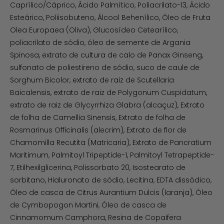
Caprílico/Cáprico, Ácido Palmítico, Poliacrilato-13, Ácido
Esteárico, Poliisobuteno, Álcool Behenílico, Óleo de Fruta
Olea Europaea (Oliva), Glucosídeo Cetearílico,
poliacrilato de sódio, óleo de semente de Argania
Spinosa, extrato de cultura de calo de Panax Ginseng,
sulfonato de poliestireno de sódio, suco de caule de
Sorghum Bicolor, extrato de raiz de Scutellaria
Baicalensis, extrato de raiz de Polygonum Cuspidatum,
extrato de raiz de Glycyrrhiza Glabra (alcaçuz), Extrato
de folha de Camellia Sinensis, Extrato de folha de
Rosmarinus Officinalis (alecrim), Extrato de flor de
Chamomilla Recutita (Matricaria), Extrato de Pancratium
Maritimum, Palmitoyl Tripeptide-1, Palmitoyl Tetrapeptide-
7, Etilhexilglicerina, Polissorbato 20, Isostearato de
sorbitano, Hialuronato de sódio, Lecitina, EDTA dissódico,
Óleo de casca de Citrus Aurantium Dulcis (laranja), Óleo
de Cymbopogon Martini, Óleo de casca de
Cinnamomum Camphora, Resina de Copaifera