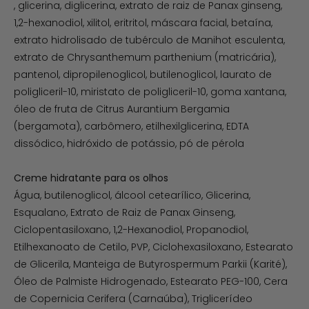
, glicerina, diglicerina, extrato de raiz de Panax ginseng,
1,2-hexanodiol, xilitol, eritritol, máscara facial, betaína,
extrato hidrolisado de tubérculo de Manihot esculenta,
extrato de Chrysanthemum parthenium (matricária),
pantenol, dipropilenoglicol, butilenoglicol, laurato de
poligliceril-10, miristato de poligliceril-10, goma xantana,
óleo de fruta de Citrus Aurantium Bergamia
(bergamota), carbômero, etilhexilglicerina, EDTA
dissódico, hidróxido de potássio, pó de pérola
Creme hidratante para os olhos
Água, butilenoglicol, álcool cetearílico, Glicerina,
Esqualano, Extrato de Raiz de Panax Ginseng,
Ciclopentasiloxano, 1,2-Hexanodiol, Propanodiol,
Etilhexanoato de Cetilo, PVP, Ciclohexasiloxano, Estearato
de Glicerila, Manteiga de Butyrospermum Parkii (Karité),
Óleo de Palmiste Hidrogenado, Estearato PEG-100, Cera
de Copernicia Cerifera (Carnaúba), Triglicerídeo