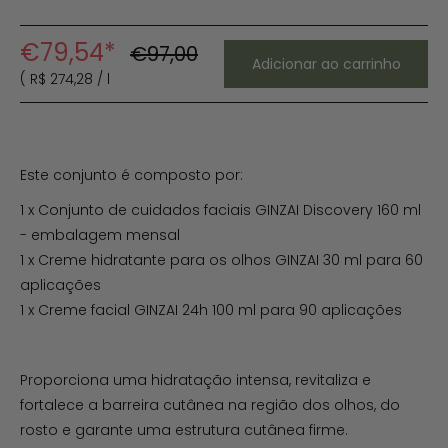
€79,54
*
€97,00
Preço
Adicionar ao carrinho
normal
(
R$ 274
,
28
/
l
Este conjunto é composto por:
1 x Conjunto de cuidados faciais GINZAI Discovery 160 ml
- embalagem mensal
1 x Creme hidratante para os olhos GINZAI 30 ml para 60
aplicações
1 x Creme facial GINZAI 24h 100 ml para 90 aplicações
Proporciona uma hidratação intensa, revitaliza e
fortalece a barreira cutânea na região dos olhos, do
rosto e garante uma estrutura cutânea firme.