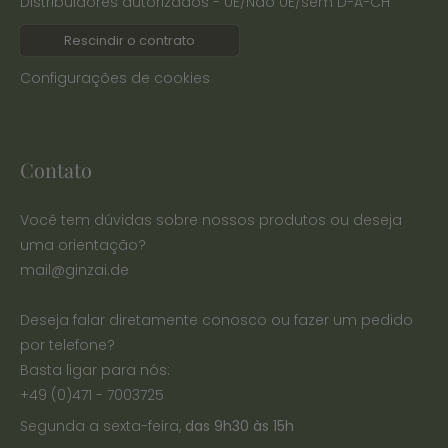
Distribuidores autorizados - UE/Não UE/sem D-A-CH
Rescindir o contrato
Configurações de cookies
Contato
Você tem dúvidas sobre nossos produtos ou deseja
uma orientação?
mail@ginzai.de
Deseja falar diretamente conosco ou fazer um pedido
por telefone?
Basta ligar para nós:
+49 (0)471 - 7003725
Segunda a sexta-feira,
das 9h30 às 15h