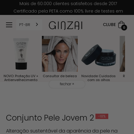
Mais de 60.000 clientes satisfeitos desde 2017
Certificado pela PETA como 100% livre de testes em
animais
CLUBE
PT-BR
cesto
0
de
compr
NOVO: Proteção UV +
Consultor de beleza
Novidade Cuidados
Rituai
Antienvelhecimento
com os olhos
fechar ×
Conjunto Pele Jovem 2
-18%
Alteração sustentável da aparência da pele na