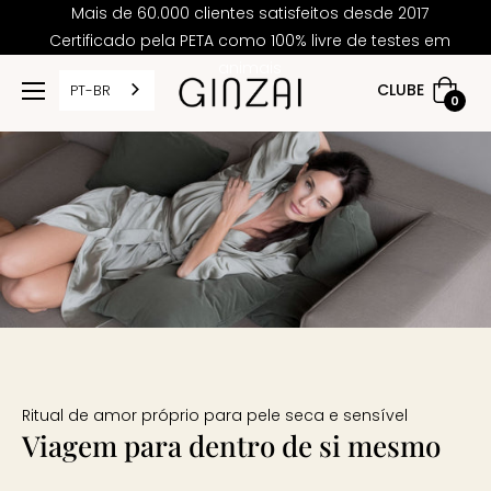
Mais de 60.000 clientes satisfeitos desde 2017
Certificado pela PETA como 100% livre de testes em
animais
CLUBE
PT-BR
cesto
0
de
compr
Ritual de amor próprio para pele seca e sensível
Viagem para dentro de si mesmo