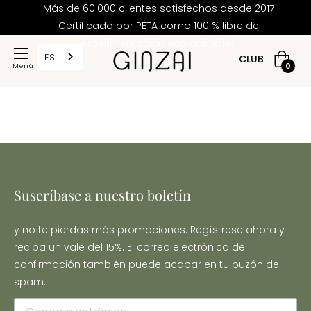
Más de 60.000 clientes satisfechos desde 2017
Certificado por PETA como 100 % libre de
experimentación con animales
ES
CLUB
Cesta
0
de
la
compr
Suscríbase a nuestro boletín
y no te pierdas más promociones. Regístrese ahora y
reciba un vale del 15%. El correo electrónico de
confirmación también puede acabar en tu buzón de
spam.