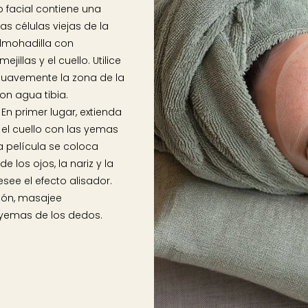
o facial contiene una
s células viejas de la
 almohadilla con
jillas y el cuello. Utilice
suavemente la zona de la
con agua tibia.
 En primer lugar, extienda
 el cuello con las yemas
la película se coloca
 los ojos, la nariz y la
see el efecto alisador.
ción, masajee
s yemas de los dedos.