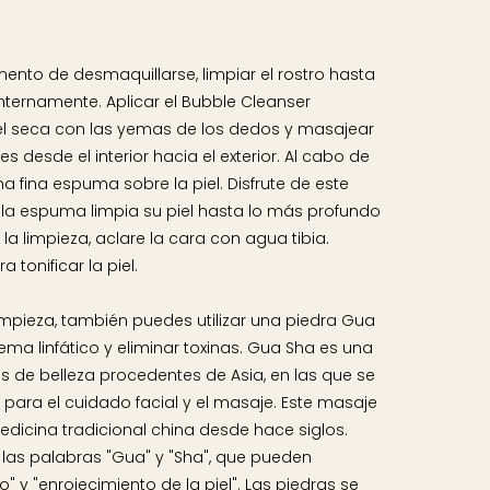
mento de desmaquillarse, limpiar el rostro hasta
internamente. Aplicar el Bubble Cleanser
el seca con las yemas de los dedos y masajear
 desde el interior hacia el exterior. Al cabo de
 fina espuma sobre la piel. Disfrute de este
a espuma limpia su piel hasta lo más profundo
la limpieza, aclare la cara con agua tibia.
 tonificar la piel.
impieza, también puedes utilizar una piedra Gua
tema linfático y eliminar toxinas. Gua Sha es una
 de belleza procedentes de Asia, en las que se
s para el cuidado facial y el masaje. Este masaje
medicina tradicional china desde hace siglos.
as palabras "Gua" y "Sha", que pueden
 y "enrojecimiento de la piel". Las piedras se