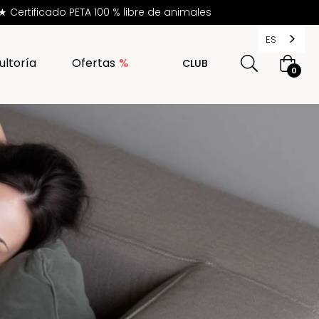
Certificado PETA 100 % libre de animales
ES
ultoría
Ofertas
CLUB
Cesta
0
de
la
compr