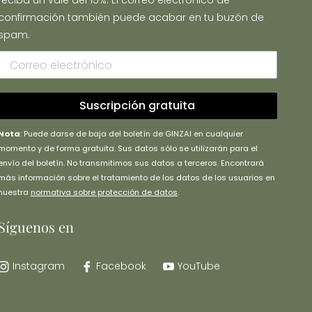
reciba un vale del 15%. El correo electrónico de
confirmación también puede acabar en tu buzón de
spam.
Suscripción gratuita
Nota
: Puede darse de baja del boletín de GINZAI en cualquier
momento y de forma gratuita. Sus datos sólo se utilizarán para el
envío del boletín. No transmitimos sus datos a terceros. Encontrará
más información sobre el tratamiento de los datos de los usuarios en
nuestra
normativa sobre protección de datos
.
Síguenos en
Instagram
Facebook
YouTube