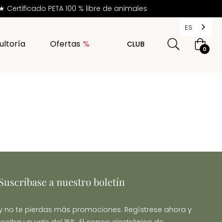
Certificado PETA 100 % libre de animales
ES
ultoría
Ofertas
CLUB
Cesta
0
de
la
compr
Suscríbase a nuestro boletín
y no te pierdas más promociones. Regístrese ahora y