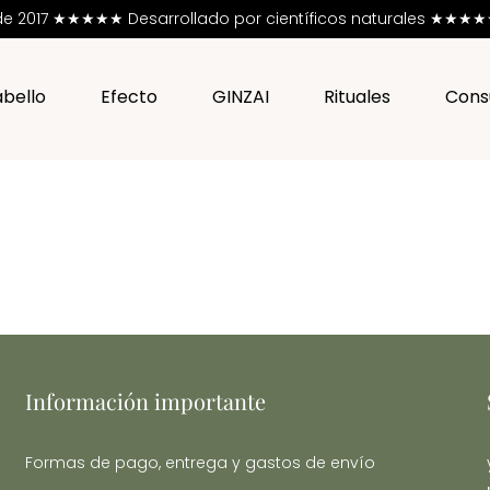
esde 2017 ★★★★★
Desarrollado por científicos naturales ★★★★★ 
bello
Efecto
GINZAI
Rituales
Cons
Información importante
Formas de pago, entrega y gastos de envío