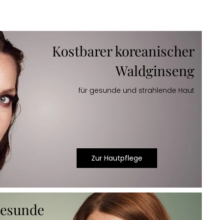
Kostbarer koreanischer
Waldginseng
für gesunde und strahlende Haut
Zur Hautpflege
gesunde