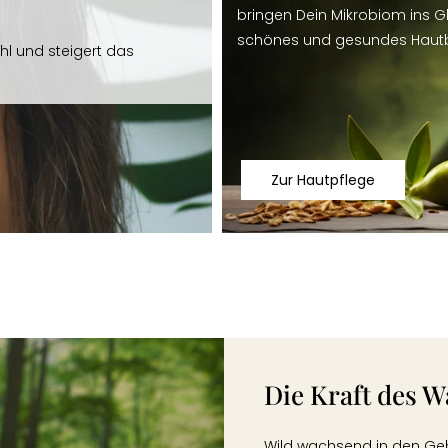
bringen Dein Mikrobiom ins Gl
schönes und gesundes Hautb
hl und steigert das
Zur Hautpflege
Die Kraft des 
Wild wachsend in den Geb