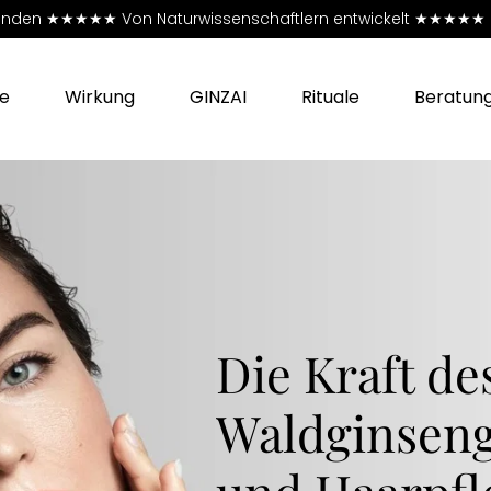
e Kunden ★★★★★
Von Naturwissenschaftlern entwickelt ★★★★★ PETA
e
Wirkung
GINZAI
Rituale
Beratun
Die Kraft de
Waldginseng
und Haarpfl