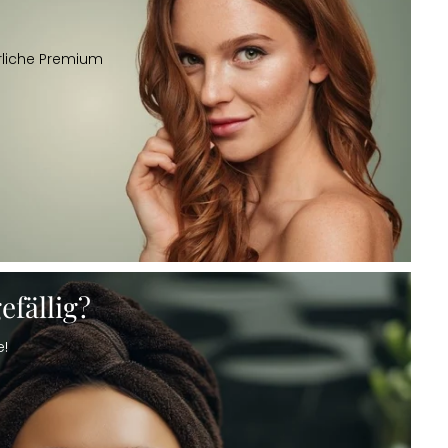
rliche Premium
fällig?
e!