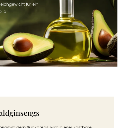
eichgewicht für ein
ild
Waldginsengs
irgswäldern Südkoreas, wird dieser kostbare