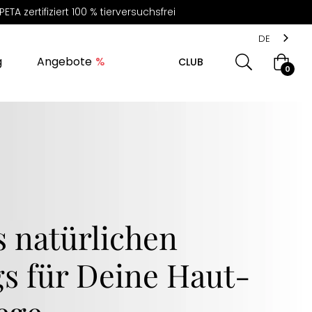
 zertifiziert 100 % tierversuchsfrei
DE
g
Angebote
CLUB
Warenk
0
s natürlichen
s für Deine Haut-
ege