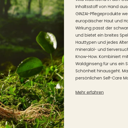
Inhaltsstoff von Hand au
GINZAI-Pflegeprodukte weit
europäischer Haut und Ha
Wirkung passt der schwa
und bietet ein breites S
Hauttypen und jedes Alter
mineralöl- und tierversu
Know-How. Kombiniert mit 
Waldginseng für uns ein S
Schönheit hinausgeht. M
persönlichen Self-Care M
Mehr erfahren