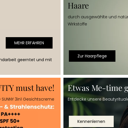
Haare
durch ausgewählte und natü
Wirkstoffe
MEHR ERFAHREN
Zur Haarpflege
andarbeit geerntet und mit
TY must have!
Etwas Me-time ge
 SUNNY 3in1 Gesichtscreme
Entdecke unsere Beautyritual
Kennenlernen