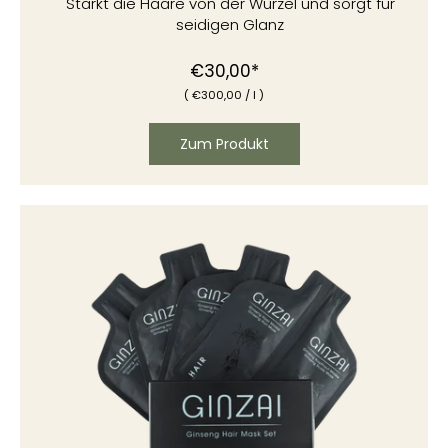
Stärkt die Haare von der Wurzel und sorgt für
seidigen Glanz
Normaler
€30,00*
(
€
300,00
/
l )
Preis
Zum Produkt