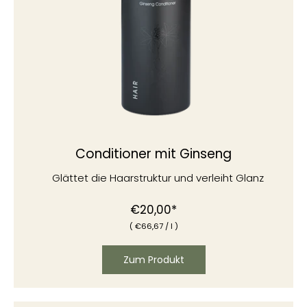
Conditioner mit Ginseng
Glättet die Haarstruktur und verleiht Glanz
Normaler
€20,00*
(
€
66,67
/
l )
Preis
Zum Produkt