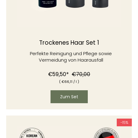
Trockenes Haar Set 1
Perfekte Reinigung und Pflege sowie
Vermeidung von Haarausfall
Normaler
Sonderpreis
€59,50*
€70,00
(
€
66,11
/
l )
Preis
Zum Set
-15%