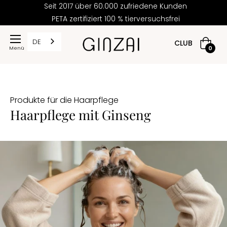
Seit 2017 über 60.000 zufriedene Kunden
PETA zertifiziert 100 % tierversuchsfrei
REIS
DE
CLUB
Warenk
0
5,00
Produkte für die Haarpflege
59,50
Haarpflege mit Ginseng