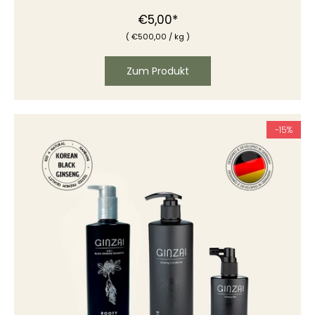
Normaler
€5,00*
(
€
500,00
/
kg )
Preis
Zum Produkt
-15%