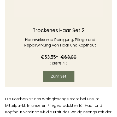
Trockenes Haar Set 2
Hochwirksame Reinigung, Pflege und
Repairwirkung von Haar und Kopfhaut
Normaler
Sonderpreis
€53,55*
€63,00
(
€
55,78
/
l )
Preis
Zum Set
Die Kostbarkeit des Waldginsengs steht bei uns im
Mittelpunkt. In unseren Pflegeprodukten für Haar und
Kopfhaut vereinen wir die Kraft des Waldginsengs mit der