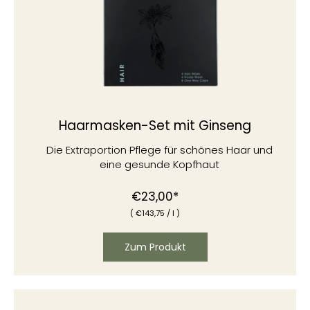
Haarmasken-Set mit Ginseng
Die Extraportion Pflege für schönes Haar und
eine gesunde Kopfhaut
Normaler
€23,00*
(
€
143,75
/
l )
Preis
Zum Produkt