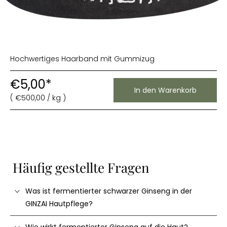
Hochwertiges Haarband mit Gummizug
€5,00
*
Normaler
In den Warenkorb
Preis
(
€
500,00
/
kg )
Häufig gestellte Fragen
Was ist fermentierter schwarzer Ginseng in der
GINZAI Hautpflege?
Wie wirkt fermentierter Ginseng auf die Haut?