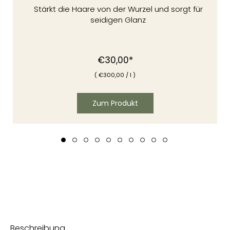
Stärkt die Haare von der Wurzel und sorgt für
seidigen Glanz
Normaler
€30,00*
Preis
(
€
300,00
/
l )
Zum Produkt
Beschreibung