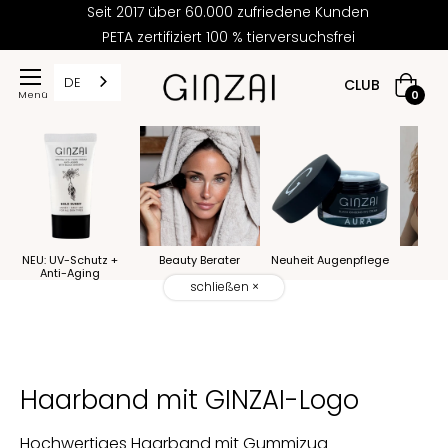
Seit 2017 über 60.000 zufriedene Kunden
PETA zertifiziert 100 % tierversuchsfrei
DE
CLUB
Warenk
0
NEU: UV-Schutz +
Beauty Berater
Neuheit Augenpflege
Beau
Anti-Aging
schließen ×
Haarband mit GINZAI-Logo
Hochwertiges Haarband mit Gummizug