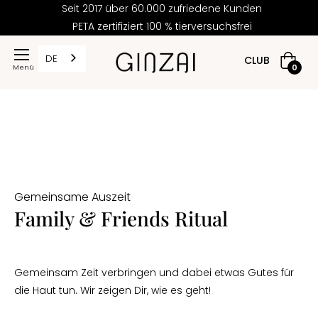
Seit 2017 über 60.000 zufriedene Kunden
PETA zertifiziert 100 % tierversuchsfrei
DE
CLUB
Warenk
0
Gemeinsame Auszeit
Family & Friends Ritual
Gemeinsam Zeit verbringen und dabei etwas Gutes für
die Haut tun. Wir zeigen Dir, wie es geht!