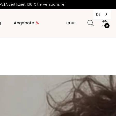
 zertifiziert 100 % tierversuchsfrei
DE
g
Angebote
CLUB
Warenk
0