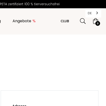
 zertifiziert 100 % tierversuchsfrei
DE
g
Angebote
CLUB
Warenk
0