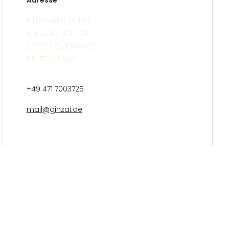
Adresse
INNOVARTIS GMBH
AM LUNEDEICH 125
27572 BREMERHAVEN
DEUTSCHLAND
+49 471 7003725
mail@ginzai.de