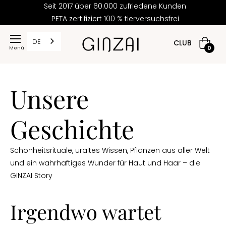
Seit 2017 über 60.000 zufriedene Kunden
PETA zertifiziert 100 % tierversuchsfrei
DE
CLUB
Warenk
0
Unsere
Geschichte
Schönheitsrituale, uraltes Wissen, Pflanzen aus aller Welt
und ein wahrhaftiges Wunder für Haut und Haar – die
GINZAI Story
Irgendwo wartet